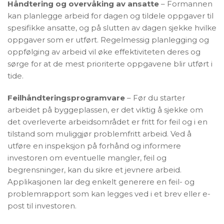
Håndtering og overvåking av ansatte
– Formannen
kan planlegge arbeid for dagen og tildele oppgaver til
spesifikke ansatte, og på slutten av dagen sjekke hvilke
oppgaver som er utført. Regelmessig planlegging og
oppfølging av arbeid vil øke effektiviteten deres og
sørge for at de mest prioriterte oppgavene blir utført i
tide.
Feilhåndteringsprogramvare
– Før du starter
arbeidet på byggeplassen, er det viktig å sjekke om
det overleverte arbeidsområdet er fritt for feil og i en
tilstand som muliggjør problemfritt arbeid. Ved å
utføre en inspeksjon på forhånd og informere
investoren om eventuelle mangler, feil og
begrensninger, kan du sikre et jevnere arbeid.
Applikasjonen lar deg enkelt generere en feil- og
problemrapport som kan legges ved i et brev eller e-
post til investoren.