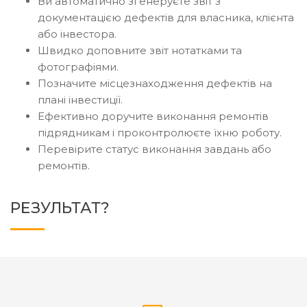
Ви автоматично згенеруєте звіт з
документацією дефектів для власника, клієнта
або інвестора.
Швидко доповните звіт нотатками та
фотографіями.
Позначите місцезнаходження дефектів на
плані інвестиції.
Ефективно доручите виконання ремонтів
підрядникам і проконтролюєте їхню роботу.
Перевірите статус виконання завдань або
ремонтів.
РЕЗУЛЬТАТ?