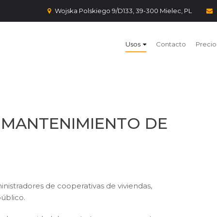
Wojska Polskiego 9/D133, 39-300 Mielec, PL
Usos
Contacto
Precio
 MANTENIMIENTO DE
nistradores de cooperativas de viviendas,
público.