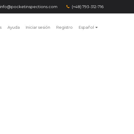
info@pocketinspections.com
(+48) 793-312-716
s
Ayuda
Iniciar sesión
Registro
Español